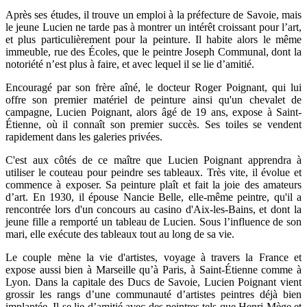
Après ses études, il trouve un emploi à la préfecture de Savoie, mais
le jeune Lucien ne tarde pas à montrer un intérêt croissant pour l’art,
et plus particulièrement pour la peinture. Il habite alors le même
immeuble, rue des Écoles, que le peintre Joseph Communal, dont la
notoriété n’est plus à faire, et avec lequel il se lie d’amitié.
Encouragé par son frère aîné, le docteur Roger Poignant, qui lui
offre son premier matériel de peinture ainsi qu'un chevalet de
campagne, Lucien Poignant, alors âgé de 19 ans, expose à Saint-
Étienne, où il connaît son premier succès. Ses toiles se vendent
rapidement dans les galeries privées.
C'est aux côtés de ce maître que Lucien Poignant apprendra à
utiliser le couteau pour peindre ses tableaux. Très vite, il évolue et
commence à exposer. Sa peinture plaît et fait la joie des amateurs
d’art. En 1930, il épouse Nancie Belle, elle-même peintre, qu'il a
rencontrée lors d'un concours au casino d'Aix-les-Bains, et dont la
jeune fille a remporté un tableau de Lucien. Sous l’influence de son
mari, elle exécute des tableaux tout au long de sa vie.
Le couple mène la vie d'artistes, voyage à travers la France et
expose aussi bien à Marseille qu’à Paris, à Saint-Étienne comme à
Lyon. Dans la capitale des Ducs de Savoie, Lucien Poignant vient
grossir les rangs d’une communauté d’artistes peintres déjà bien
implantée. Il se lie d’amitié avec des peintres tels que Henri Mège et